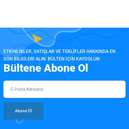
ETKINLIKLER, SATIŞLAR VE TEKLIFLER HAKKINDA EN
SON BILGILERI ALIN. BÜLTEN IÇIN KAYDOLUN
Bültene Abone Ol
Abone Ol